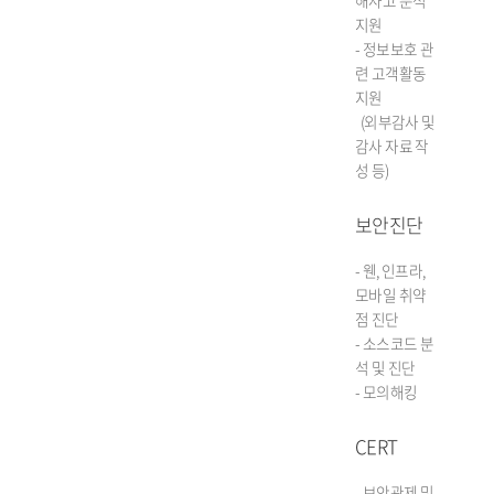
해사고 분석
지원
- 정보보호 관
련 고객활동
지원
(외부감사 및
감사 자료 작
성 등)
보안진단
- 웬, 인프라,
모바일 취약
점 진단
- 소스코드 분
석 및 진단
- 모의해킹
CERT
- 보안관제 및