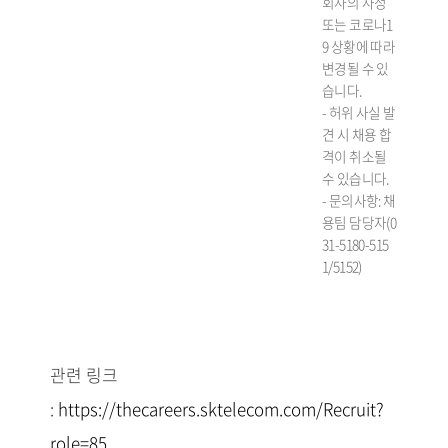
회사의 사정
또는 코로나1
9 상황에 따라
변경될 수 있
습니다.
-
허위 사실 발
견 시 채용 합
격이 취소될
수 있습니다.
-
문의사항: 채
용팀 담당자(0
31-5180-515
1/5152)
관련 링크
:
https://thecareers.sktelecom.com/Recruit?
role=85