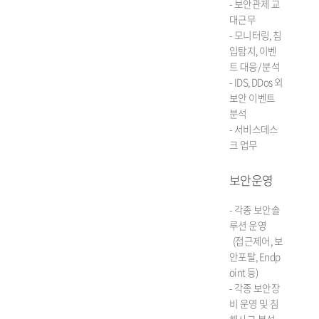
- 보안관제 교
대근무
- 모니터링, 침
입탐지, 이벤
트 대응/ 분석
- IDS, DDos 외
보안 이벤트
분석
- 서비스데스
크 업무
보안운영
- 각종 보안솔
루션 운영
(접근제어, 보
안포탈, Endp
oint 등)
- 각종 보안장
비 운영 및 침