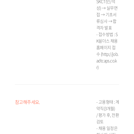
SKCT(인/적
성) → 실무면
접 → 기초서
류심사 → 합
격자 발표
- 접수방법 : S
K쉴더스 채용
홈페이지 접
수
(http://job.
adtcaps.co.k
r
)
참고해주세요.
- 고용형태 : 계
약직(3개월)
/
평가 후, 전환
검토
- 채용 일정은