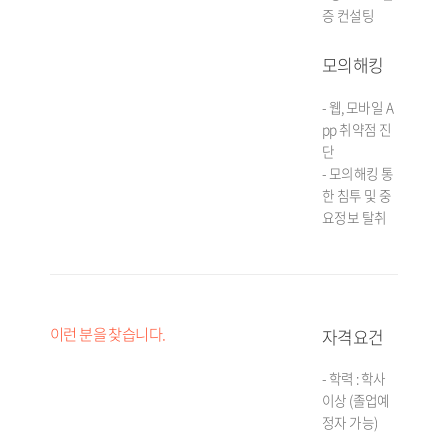
증 컨설팅
모의해킹
- 웹, 모바일 A
pp 취약점 진
단
- 모의해킹 통
한 침투 및 중
요정보 탈취
이런 분을 찾습니다.
자격요건
- 학력 : 학사
이상 (졸업예
정자 가능)