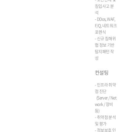
침입사고 분
석
- DDos, WAF,
F/Q, 네트워크
포렌식
- 신규 침해위
협 정보 기반
탐지패턴 작
성
컨설팅
- 인프라 취약
점 진단
(Server / Net
work / 장비
등)
- 취약점 분석
및 평가
- 정보보호 인