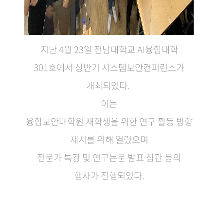
지난 4월 23일 전남대학교 AI융합대학
301호에서 상반기 시스템보안컨퍼런스가
개최되었다.
이는
융
합
보
안
대
학
원
재
학
생
을
위
한
연
구
활
동
방
향
제시를 위해 열렸으며
전문가 특강 및 연구논문 발표 참관 등의
행사가 진행되었다.