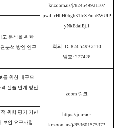
kr.zoom.us/j/82454992110?
pwd=rHhH0bgh31trXFmhEWUlP
yNkEdaiEj.1
사고 분석을 위한
회의
ID: 824 5499 2110
상관분석 방안 연구
암호
: 277428
보를 위한 대규모
격 전술 연계 방안
zoom
링크
량적 위험 평가 기반
https://jnu-ac-
 보안 요구사항
kr.zoom.us/j/85360157537?