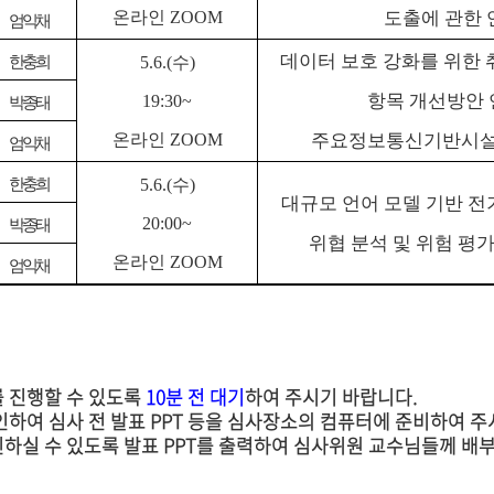
온라인
ZOOM
도출에 관한 
엄익채
데이터 보호 강화를 위한 
한충희
5
.6
.(수)
항목 개선방안
19:30~
박종태
온라인
ZOOM
주요정보통신기반시설
엄익채
한충희
5
.6
.(수)
대규모 언어 모델 기반 전
20:00~
박종태
위협 분석 및 위험 평
온라인
ZOOM
엄익채
를 진행할 수 있도록
10분 전 대기
하여 주시기 바랍니다.
하여 심사 전 발표 PPT 등을 심사장소의 컴퓨터에 준비하여 주
하실 수 있도록 발표 PPT를 출력하여 심사위원 교수님들께 배