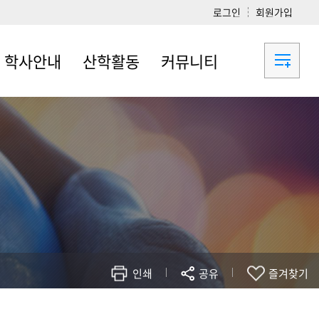
로그인
회원가입
학사안내
산학활동
커뮤니티
학사일정
인턴십
학사공지
학칙 및 규정
세미나
질의응답
졸업자격인정 기준
프로젝트
FAQ
서식
대외활동
대학원 소식지
원우회 활동
채용공고 및 홍보
포토앨범
인쇄
공유
즐겨찾기