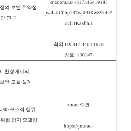
kr.zoom.us/j/81734641918?
정의 보안 취약점
pwd=kC0bp187wpPDXwSSzdu2
방안 연구
BcijTKaahh.1
회의
ID: 817 3464 1918
암호
: 130147
IC
환경에서의
-
 보안 모듈 설계
zoom
링크
맥락
·
구조적 행위
 위협 탐지 모델링
https://jnu-ac-