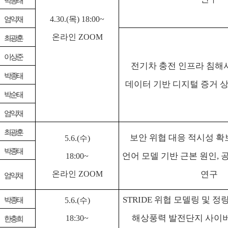
박종태
4.30.(
목
) 18:00~
엄익채
온라인
ZOOM
최광훈
이상준
전기차 충전 인프라 침해
박종태
데이터 기반 디지털 증거 
박순태
엄익채
최광훈
보안 위협 대응 적시성 확
5.6.(
수
)
박종태
언어 모델 기반 근본 원인
,
공
18:00~
온라인
ZOOM
연구
엄익채
STRIDE
위협 모델링 및 정
박종태
5.6.(수)
해상풍력 발전단지 사이버
18:30~
한충희