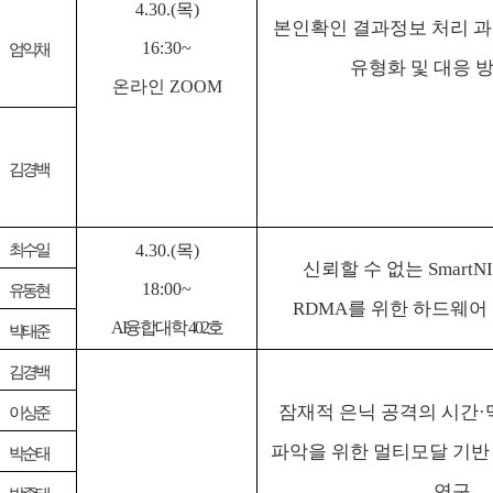
4.30.(
목
)
본인확인 결과정보 처리 과
16:30~
엄익채
유형화 및 대응 
온라인
ZOOM
김경백
최수일
4.30.(
목
)
신뢰할 수 없는
SmartN
18:00~
유동현
RDMA
를 위한 하드웨어
AI
융합대학
402
호
박태준
김경백
잠재적 은닉 공격의 시간
·
이상준
파악을 위한 멀티모달 기반
박순태
연구