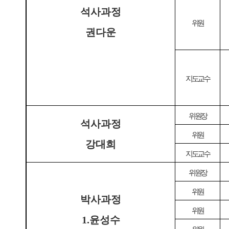
석사과정
위원
권다운
지도교수
위원장
석사
과정
위원
강대희
지도교수
위원장
위원
박사과정
위원
1.윤성수