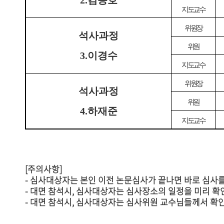
2.김종호
지도교수
위원장
석사
과정
위원
3.이경수
지도교수
위원장
석사
과정
위원
4.하재준
지도교수
[주의사항]
- 심사대상자는 본인 이전 논문심사가 끝나면 바로 심사
-
대면 참석시,
심사대상자는
심사장소의 일정을 미리 확인
- 대면 참석시,
심사대상자는
심
사
위
원
교
수
님들께서 확인