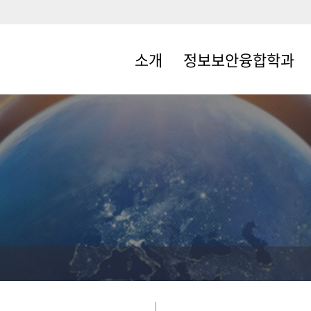
소개
정보보안융합학과
인사말
학과소개
조직도
에너지 ICT 융합보안트랙
학과연혁
입학 안내
교수진
교과과정
학과사무실
오시는길