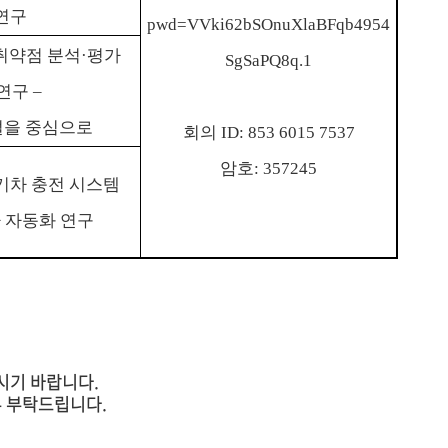
연구
pwd=VVki62bSOnuXlaBFqb4954
취약점 분석
·
평가
SgSaPQ8q.1
 연구
–
을 중심으로
회의
ID: 853 6015 7537
암호
: 357245
기차 충전 시스템
가 자동화 연구
시기 바랍니다.
부 부탁드립니다.